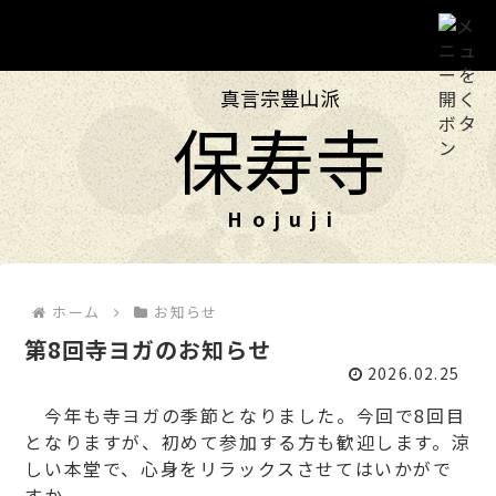
真言宗豊山派
ホーム
保寿寺
保寿寺について
投稿
ホーム
お知らせ
年中行事
第8回寺ヨガのお知らせ
2026.02.25
フォト
今年も寺ヨガの季節となりました。今回で8回目
となりますが、初めて参加する方も歓迎します。涼
交通のご案内
しい本堂で、心身をリラックスさせてはいかがで
すか。