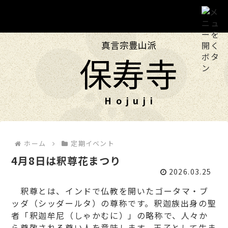
真言宗豊山派
ホーム
保寿寺
保寿寺について
投稿
ホーム
定期イベント
年中行事
4月8日は釈尊花まつり
2026.03.25
フォト
釈尊とは、インドで仏教を開いたゴータマ・ブ
ッダ（シッダールタ）の尊称です。釈迦族出身の聖
交通のご案内
者「釈迦牟尼（しゃかむに）」の略称で、人々か
ら尊敬される尊い人を意味します。王子として生ま