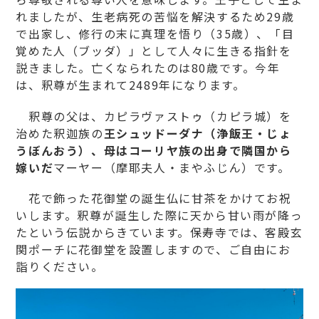
れましたが、生老病死の苦悩を解決するため29歳
お問い合わせ
で出家し、修行の末に真理を悟り（35歳）、「目
覚めた人（ブッダ）」として人々に生きる指針を
説きました。亡くなられたのは80歳です。今年
個人情報保護方針
は、釈尊が生まれて2489年になります。
釈尊の父は、カピラヴァストゥ（カピラ城）を
治めた釈迦族の
王
シュッ
ドーダナ
（浄飯王・じょ
うぼんおう）
、母はコーリヤ族の出身で隣国から
嫁いだ
マーヤー（摩耶夫人・まやふじん）です。
花で飾った花御堂の誕生仏に甘茶をかけてお祝
いします。釈尊が誕生した際に天から甘い雨が降っ
たという伝説からきています。保寿寺では、客殿玄
関ポーチに花御堂を設置しますので、ご自由にお
詣りください。