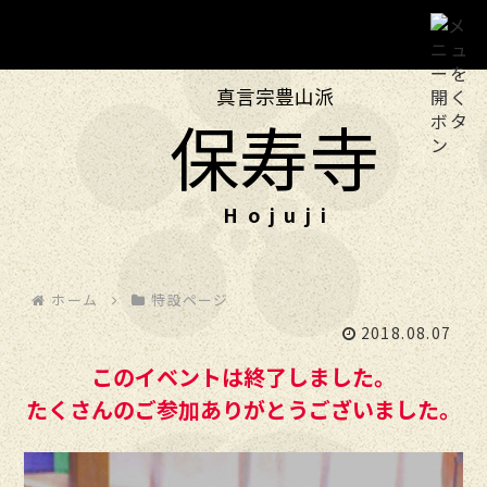
真言宗豊山派
ホーム
保寿寺
保寿寺について
投稿
ホーム
特設ページ
年中行事
2018.08.07
このイベントは終了しました。
フォト
たくさんのご参加ありがとうございました。
交通のご案内