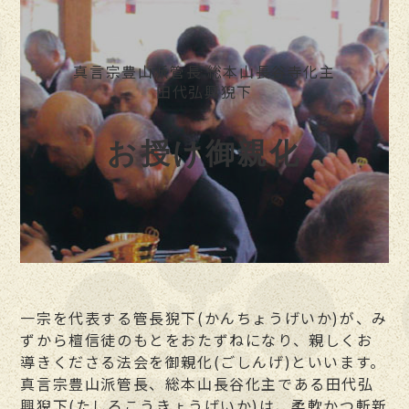
お問い合わせ
真言宗豊山派管長 総本山長谷寺化主
個人情報保護方針
田代弘興猊下
お授け御親化
一宗を代表する管長猊下(かんちょうげいか)が、み
ずから檀信徒のもとをおたずねになり、親しくお
導きくださる法会を御親化(ごしんげ)といいます。
真言宗豊山派管長、総本山長谷化主である田代弘
興猊下(たしろこうきょうげいか)は、柔軟かつ斬新